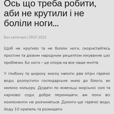
Ось що треба робити,
аби не крутили і не
боліли ноги…
Без категорії
|
29.07.2022
Щоб не крутило та не боліли ноги, скористайтесь
простим та дієвим народним рецептом лікування цієї
проблеми. Бо ноги – це опора на все наше життя.
У глибоку та широку миску налити два літри гарячої
води, розпустити господарське мило до білого, як
молоко кольору. Додати по жменьці морської солі та
харчової соди, добре перемішати, аж поки всі
компоненти не розчиняться. Долити ще гарячої води,
йоду 10 крапель та розмішати.