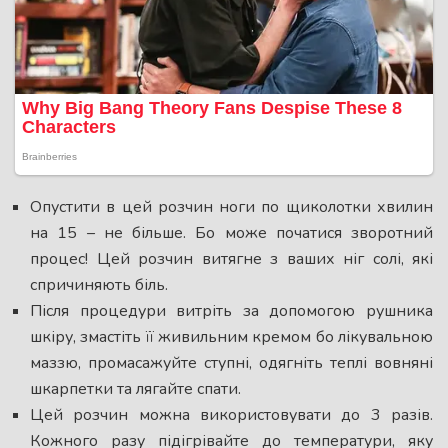
Опустити в цей розчин ноги по щиколотки хвилин
на 15 – не більше. Бо може початися зворотний
процес! Цей розчин витягне з ваших ніг солі, які
спричиняють біль.
Після процедури витріть за допомогою рушника
шкіру, змастіть її живильним кремом бо лікувальною
маззю, промасажуйте ступні, одягніть теплі вовняні
шкарпетки та лягайте спати.
Цей розчин можна використовувати до 3 разів.
Кожного разу підігрівайте до температури, яку