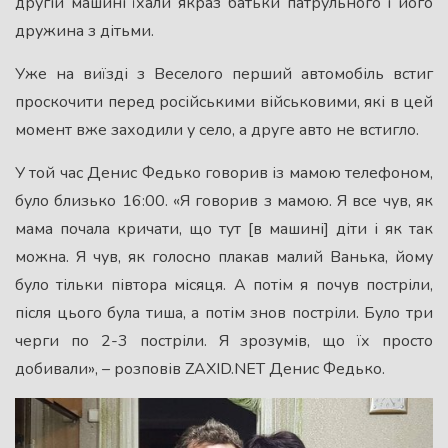
другій машині їхали якраз батьки патрульного і його
дружина з дітьми.
Уже на виїзді з Веселого перший автомобіль встиг
проскочити перед російськими військовими, які в цей
момент вже заходили у село, а друге авто не встигло.
У той час Денис Федько говорив із мамою телефоном,
було близько 16:00. «Я говорив з мамою. Я все чув, як
мама почала кричати, що тут [в машині] діти і як так
можна. Я чув, як голосно плакав малий Ванька, йому
було тільки півтора місяця. А потім я почув постріли,
після цього була тиша, а потім знов постріли. Було три
черги по 2-3 постріли. Я зрозумів, що їх просто
добивали», – розповів ZAXID.NET Денис Федько.