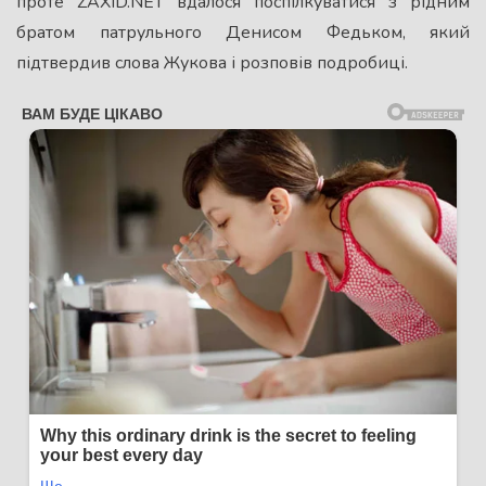
проте ZAXID.NET вдалося поспілкуватися з рідним
братом патрульного Денисом Федьком, який
підтвердив слова Жукова і розповів подробиці.