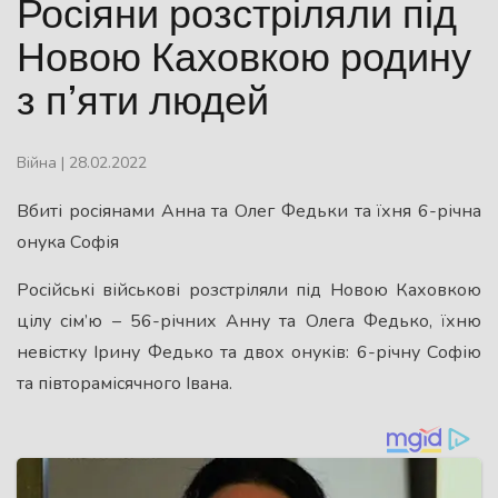
Росіяни розстріляли під
Новою Каховкою родину
з п’яти людей
Війна
|
28.02.2022
Вбиті росіянами Анна та Олег Федьки та їхня 6-річна
онука Софія
Російські військові розстріляли під Новою Каховкою
цілу сім’ю – 56-річних Анну та Олега Федько, їхню
невістку Ірину Федько та двох онуків: 6-річну Софію
та півторамісячного Івана.