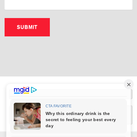
[wptelegram-join-channel link="https://t.me/+XlRMybUOlQUwZDUy" text="Join 