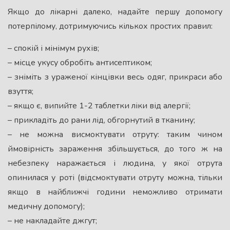
Якщо до лікарні далеко, надайте першу допомогу
потерпілому, дотримуючись кількох простих правил:
– спокій і мінімум рухів;
– місце укусу обробіть антисептиком;
– зніміть з ураженої кінцівки весь одяг, прикраси або
взуття;
– якщо є, випийте 1-2 таблетки ліки від алергії;
– прикладіть до рани лід, обгорнутий в тканину;
– не можна висмоктувати отруту: таким чином
ймовірність зараження збільшується, до того ж на
небезпеку наражається і людина, у якої отрута
опинилася у роті (відсмоктувати отруту можна, тільки
якщо в найближчі години неможливо отримати
медичну допомогу);
– не накладайте джгут;