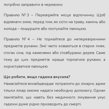
потрібно заправити в черевики.
Правило №3 – Перевіряйте місце відпочинку. Щоб
відлякати змію, перед тим, як сісти на траву, камінь або
колода – пошуршіте або постукайте палицею.
Правило №4 – Не торкайтеся до неперевіреними
предметів руками. Змії часто ховаються в старих пнях,
стогах сіна, під каменями або стовбурами дерев. Саме
тому до цих предметів краще торкатися руками, а
користуватися палицею.
Що робити, якщо гадюка вкусила?
Намагайтеся якнайшвидше потрапити до лікарні, адже
тільки лікар зможе надати необхідну допомогу. Однак
пам’ятайте, що навіть без медичного лікування укус
гадюки дуже рідко призводить до смерті.