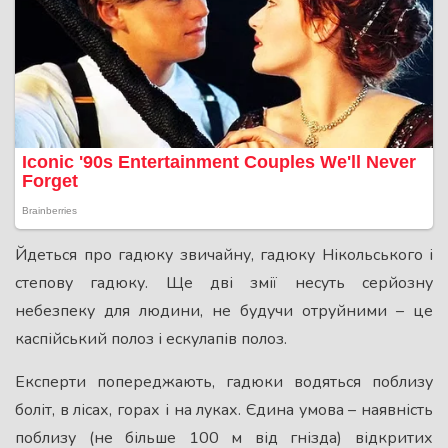
Йдеться про гадюку звичайну, гадюку Нікольського і
степову гадюку. Ще дві змії несуть серйозну
небезпеку для людини, не будучи отруйними – це
каспійський полоз і ескулапів полоз.
Експерти попереджають, гадюки водяться поблизу
боліт, в лісах, горах і на луках. Єдина умова – наявність
поблизу (не більше 100 м від гнізда) відкритих