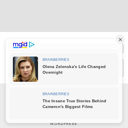
[wptelegram-join-channel link="https://t.me/+XlRMybUOlQUwZDUy" text="Join 
COPYRIGHT © 2026
ЗНАТИ
.
MARINATE BY METRICTHEMES
. POWERED BY
WORDPRESS
.