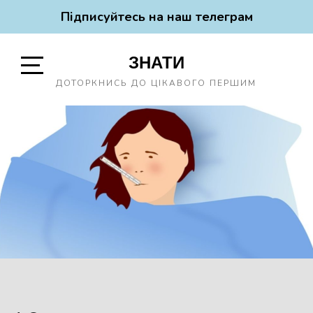
Підписуйтесь на наш телеграм
Skip
ЗНАТИ
to
content
Open
ДОТОРКНИСЬ ДО ЦІКАВОГО ПЕРШИМ
Sidebar