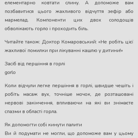
елементарно ковтати слину. А допоможе вам
позбавитися цього жахливого відчуття зефір або
мармелад. Компоненти цих двох солодощів
обволікають горло і проходить біль.
Читайте також: Доктор Комаровський: «Не робіть цієї
жахливої ​​помилки при лікуванні кашлю у дитини!»
Засіб від першіння в горлі
gorlo
Коли відчули легке першіння в горлі, швидше чешіть і
робіть масаж вух, точніше мочок, де розташовані
нервові закінчення, впливаючи на які ви знімаєте
спазми в області горла.
Як допомогти собі кинути палити
Ви й подумати не могли, що допоможе вам у цьому