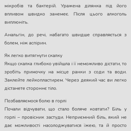
мікробів та бактерій. Уражена ділянка під його
впливом швидко занемеє. Після цього алкоголь
виплюніть.
Анальгін, до речі, набагато швидше справляється з
болем, ніж аспірин.
Як легко витягнути скалку
Якщо скалка глибоко увійшла і її неможливо дістати, то
зробіть примочку на місце ранки з соди та води.
Заклейте лейкопластирем. Через деякий час ви легко
дістанете стороннє тіло.
Позбавляємося болю в горлі
Почали відчувати, що стало боляче ковтати? Біль у
горлі – провісник застуди. Неприємний біль, який не
дає можливості насолоджуватися їжею, та й просто