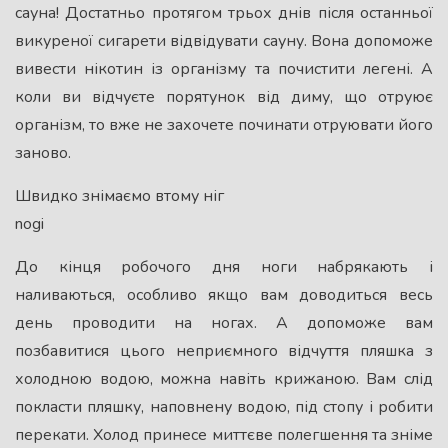
сауна! Достатньо протягом трьох днів після останньої
викуреної сигарети відвідувати сауну. Вона допоможе
вивести нікотин із організму та почистити легені. А
коли ви відчуєте порятунок від диму, що отруює
організм, то вже не захочете починати отруювати його
заново.
Швидко знімаємо втому ніг
nogi
До кінця робочого дня ноги набрякають і
наливаються, особливо якщо вам доводиться весь
день проводити на ногах. А допоможе вам
позбавитися цього неприємного відчуття пляшка з
холодною водою, можна навіть крижаною. Вам слід
покласти пляшку, наповнену водою, під стопу і робити
перекати. Холод принесе миттєве полегшення та зніме