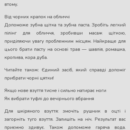
втому.
Від чорних крапок на обличчі
Допоможе зубна щітка та зубна паста. Зробіть легкий
пілінг для обличчя, зробивши масаж щіткою,
приділяючи увагу проблемним місцям. Найкраще для
цього брати пасту на основі трав — шавлія, ромашка,
кропива, кора дуба.
Читайте також: Єдиний засіб, який справді допоміг
прибрати чорні цятки!
Якщо нове взуття тисне і сильно натирає ноги
Як вибрати туфлі до вечірнього вбрання
Для шкіряного взуття: змочіть рушник в оцті і
загорніть туго взуття. Залишіть на ніч. Результат вас
приємно здивує. Також допоможе гаряча вода.