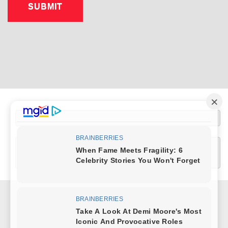
[wptelegram-join-channel link="https://t.me/+XlRMybUOlQUwZDUy" text="Join 
COPYRIGHT © 2026
ЗНАТИ
.