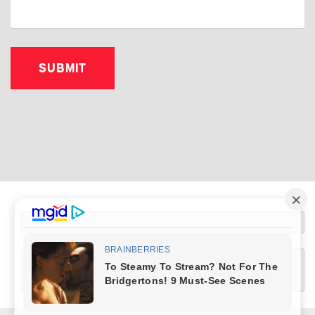
[wptelegram-join-channel link="https://t.me/+XlRMybUOlQUwZDUy" text="Join 