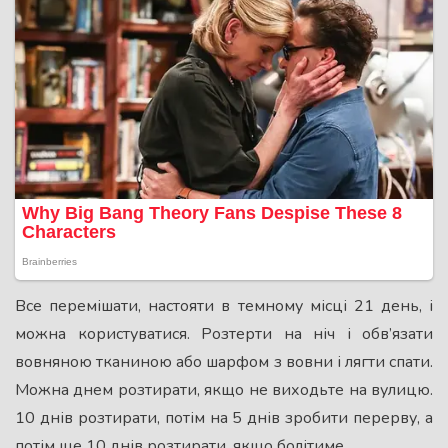
Все перемішати, настояти в темному місці 21 день, і
можна користуватися. Розтерти на ніч і обв’язати
вовняною тканиною або шарфом з вовни і лягти спати.
Можна днем ​​розтирати, якщо не виходьте на вулицю.
10 днів розтирати, потім на 5 днів зробити перерву, а
потім ще 10 днів розтирати, якщо болітиме.