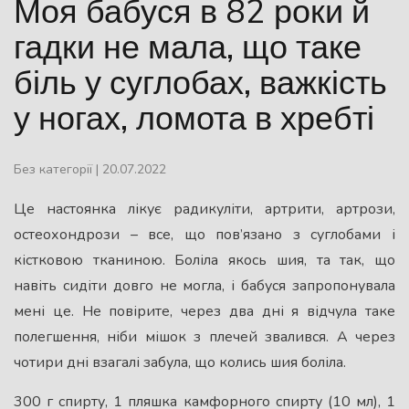
Моя бабуся в 82 роки й
гадки не мала, що таке
біль у суглобах, важкість
у ногах, ломота в хребті
Без категорії
|
20.07.2022
Це настоянка лікує радикуліти, артрити, артрози,
остеохондрози – все, що пов’язано з суглобами і
кістковою тканиною. Боліла якось шия, та так, що
навіть сидіти довго не могла, і бабуся запропонувала
мені це. Не повірите, через два дні я відчула таке
полегшення, ніби мішок з плечей звалився. А через
чотири дні взагалі забула, що колись шия боліла.
300 г спирту, 1 пляшка камфорного спирту (10 мл), 1