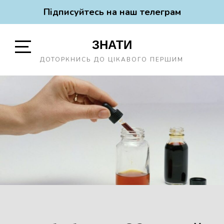
Підписуйтесь на наш телеграм
Skip
ЗНАТИ
to
content
Open
ДОТОРКНИСЬ ДО ЦІКАВОГО ПЕРШИМ
Sidebar