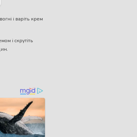
огні і варіть крем
мом і скрутіть
дин.