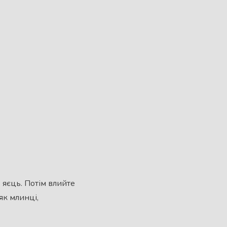
х яєць. Потім влийте
як млинці,