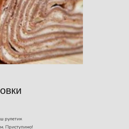
ховки
аш рулетик
ем. Приступимо!