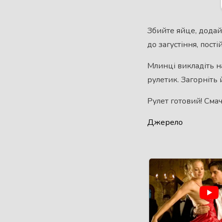
Збийте яйце, додайт
до загустіння, пост
Млинці викладіть на
рулетик. Загорніть 
Рулет готовий! Смач
Джерело