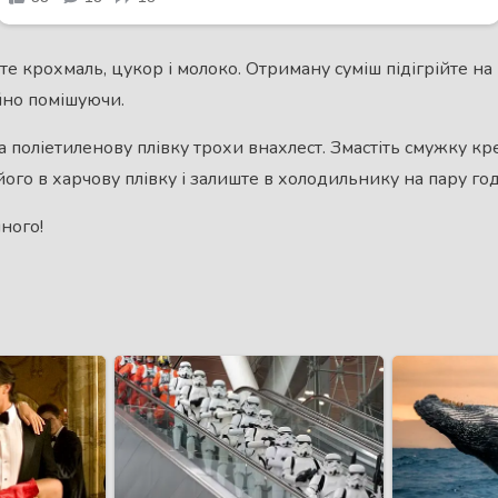
е крохмаль, цукор і молоко. Отриману суміш підігрійте на в
ійно помішуючи.
 поліетиленову плівку трохи внахлест. Змастіть смужку кре
його в харчову плівку і залиште в холодильнику на пару го
ного!