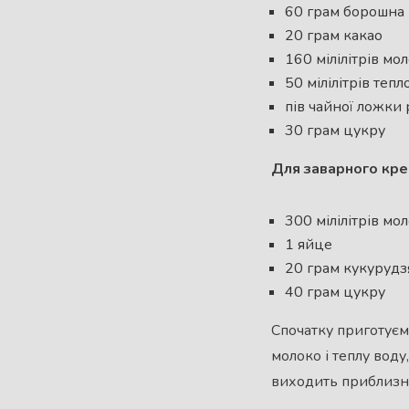
60 грам борошна
20 грам какао
160 мілілітрів мо
50 мілілітрів тепл
пів чайної ложки
30 грам цукру
Для заварного кре
300 мілілітрів мо
1 яйце
20 грам кукуруд
40 грам цукру
Спочатку приготуємо
молоко і теплу воду
виходить приблизно