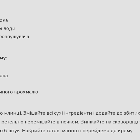
лока
ої води
 розпушувача
му:
лока
зяного крохмалю
 млинці. Змішайте всі сухі інгредієнти і додайте до збити
, ретельно перемішайте віночком. Випікайте на сковорідці 
 6 штук. Накрийте готові млинці і перейдемо до крему.