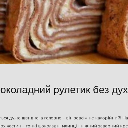
околадний рулетик без ду
ться дуже швидко, а головне – він зовсім не калорійний! Н
вох частин – тонкі шоколадні млинці і ніжний заварний кр