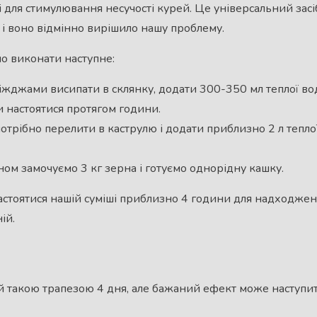
е і для стимулювання несучості курей. Це універсальний засіб
 і воно відмінно вирішило нашу проблему.
о виконати наступне:
іжджами висипати в склянку, додати 300-350 мл теплої води
 настоятися протягом години.
трібно перелити в каструлю і додати приблизно 2 л теплої
ом замочуємо 3 кг зерна і готуємо однорідну кашку.
стоятися нашій суміші приблизно 4 години для надходжен
ій.
 такою трапезою 4 дня, але бажаний ефект може наступит