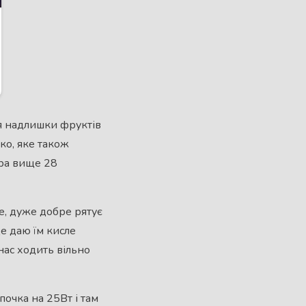
ся надлишки фруктів
ко, яке також
ура вище 28
е, дуже добре рятує
ще даю їм кисле
 нас ходить вільно
почка на 25Вт і там