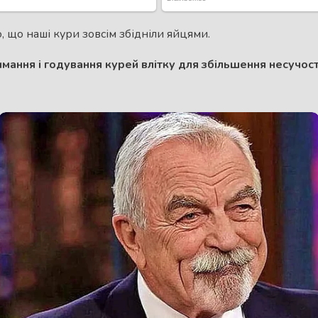
, що наші кури зовсім збідніли яйцями.
мання і годування курей влітку для збільшення несучост