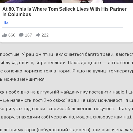
 простіше. У раціон птиці включається багато трави, дають
 яблука), овочів, коренеплоди. Плюс до цього — літнє сонеч
Але сонечко корисно теж в нормі. Якщо на вулиці температ
сть може зменшитися.
ся необхідно на вигульній майданчику поставити навіс. І щ
 це наявність постійно свіжої води і в міру можливості, я 
о рятує їх від спеки і сприяє збільшенню несучості. Птах у
двору, знаходячи собі черв’ячків, мошок, скльовує камінці.
в літньому сараї (побудований з дерева), там включена лам