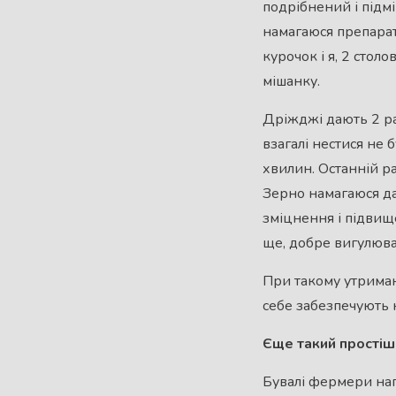
подрібнений і підмі
намагаюся препарат
курочок і я, 2 стол
мішанку.
Дріжджі дають 2 ра
взагалі нестися не 
хвилин. Останній ра
Зерно намагаюся да
зміцнення і підвищ
ще, добре вигулюва
При такому утриман
себе забезпечують 
Єще такий простіш
Бувалі фермери нап