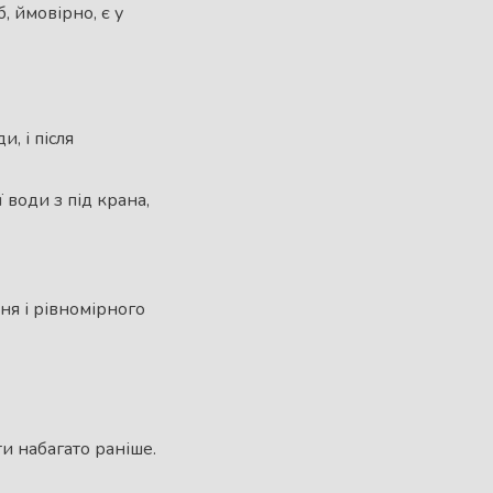
, ймовірно, є у
, і після
 води з під крана,
ня і рівномірного
и набагато раніше.