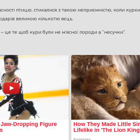
ласності птицю, стикалися з такою неприємністю, коли курк
одарів великою кількістю яєць.
 це те щоб кури були не м’ясної породи а ”несучки”.