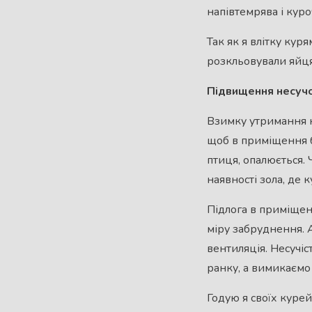
напівтемрява і куро
Так як я влітку кур
розкльовували яйця
Підвищення несучо
Взимку утримання к
щоб в приміщення бу
птиця, опалюється. 
наявності зола, де 
Підлога в приміщен
міру забруднення. 
вентиляція. Несучіс
ранку, а вимикаємо 
Годую я своїх курей