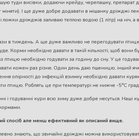
шую туди висівки, додаючи крейду, черепашку, препарат дл
 міняти). І ще дуже добре додавати в мішанку дріжджі пек
ові ложки дріжджів заливаю теплою водою (1 літр) на ніч, а
зи в тиждень. А ще дуже важливо не перегодувати птицю, 
буде. Корми необхідно давати в такій кількості, щоб вони бу
з птицю необхідно годувати за годину до сну. У це годува
вати кожен раз різне. Один день даю пшеницю, інший ячмі
ення опірності до інфекцій взимку необхідно давати курям
ти птицю. Роблять це при температурі не нижче -5°С граду
ні і годуванні кури всю зиму дуже добре несуться. Наші ку
кормами.
ий спосіб але менш ефективний як описаний вище.
евно знають, що звичайні дріжджі можна використовувати