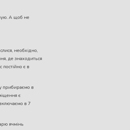
овую. А щоб не
слися, необхідно,
ння, де знаходиться
с постійно є в
ку прибираємо в
міщення є
 включаємо в 7
варю ячмінь