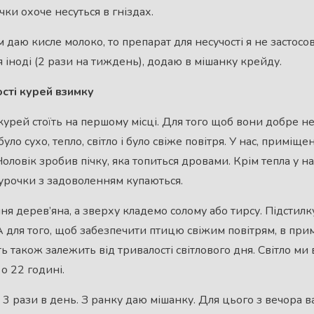
чки охоче несуться в гніздах.
ям даю кисле молоко, то препарат для несучості я не застос
 іноді (2 рази на тиждень), додаю в мішанку крейду.
сті курей взимку
урей стоїть на першому місці. Для того щоб вони добре не
ло сухо, тепло, світло і було свіже повітря. У нас, приміще
Чоловік зробив пічку, яка топиться дровами. Крім тепла у на
курочки з задоволенням купаються.
ня дерев’яна, а зверху кладемо солому або тирсу. Підстил
А для того, щоб забезпечити птицю свіжим повітрям, в при
ть також залежить від тривалості світлового дня. Світло ми
о 22 годині.
 3 рази в день. З ранку даю мішанку. Для цього з вечора 