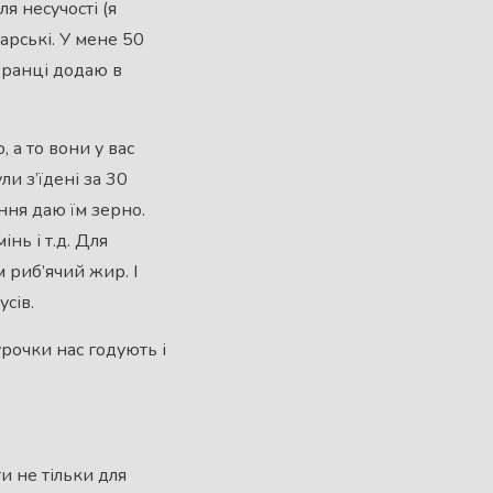
я несучості (я
арські. У мене 50
 вранці додаю в
а то вони у вас
ли з’їдені за 30
ння даю їм зерно.
нь і т.д. Для
 риб’ячий жир. І
сів.
рочки нас годують і
 не тільки для