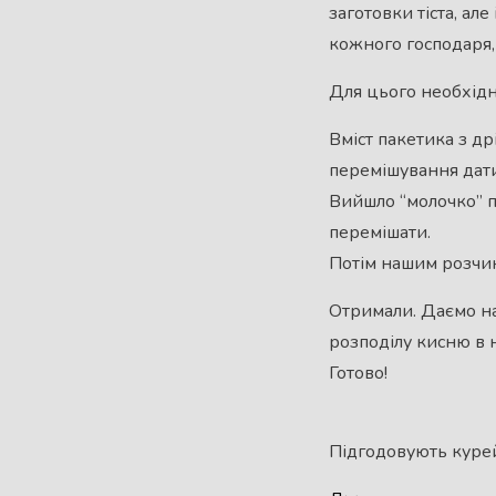
заготовки тіста, ал
кожного господаря,
Для цього необхідн
Вміст пакетика з др
перемішування дати
Вийшло “молочко” по
перемішати.
Потім нашим розчин
Отримали. Даємо на
розподілу кисню в н
Готово!
Підгодовують курей