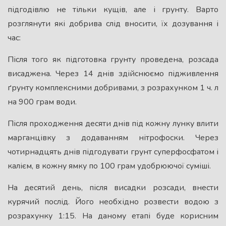
підгодівлю не тільки кущів, але і грунту. Варто
розглянути які добрива слід вносити, їх дозування і
час:
Після того як підготовка грунту проведена, розсада
висаджена. Через 14 днів здійснюємо підживлення
ґрунту комплексними добривами, з розрахунком 1 ч. л
на 900 грам води.
Після проходження десяти днів під кожну лунку влити
марганцівку з додаванням нітрофоски. Через
чотирнадцять днів підгодувати грунт суперфосфатом і
калієм, в кожну ямку по 100 грам удобрюючої суміші.
На десятий день, після висадки розсади, внести
курячий послід. Його необхідно розвести водою з
розрахунку 1:15. На даному етапі буде корисним