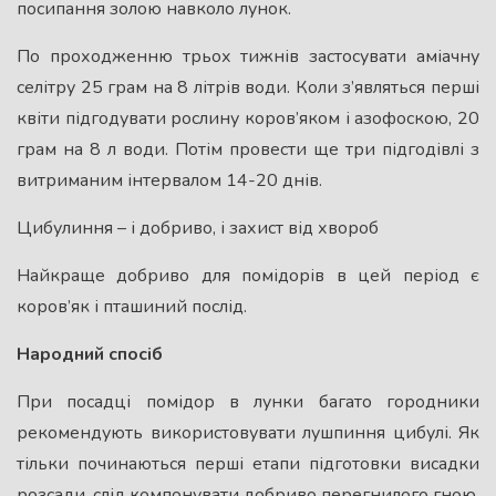
посипання золою навколо лунок.
По проходженню трьох тижнів застосувати аміачну
селітру 25 грам на 8 літрів води. Коли з’являться перші
квіти підгодувати рослину коров’яком і азофоскою, 20
грам на 8 л води. Потім провести ще три підгодівлі з
витриманим інтервалом 14-20 днів.
Цибулиння – і добриво, і захист від хвороб
Найкраще добриво для помідорів в цей період є
коров’як і пташиний послід.
Народний спосіб
При посадці помідор в лунки багато городники
рекомендують використовувати лушпиння цибулі. Як
тільки починаються перші етапи підготовки висадки
розсади, слід компонувати добриво перегнилого гною,