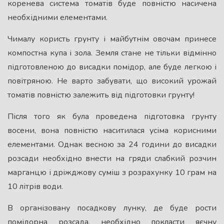
коренева система томатів буде повністю насичена
необхідними елементами.
Чималу користь грунту і майбутнім овочам принесе
компостна купа і зола. Земля стане не тільки відмінно
підготовленою до висадки помідор, але буде легкою і
повітряною. Не варто забувати, що високий урожай
томатів повністю залежить від підготовки грунту!
Після того як була проведена підготовка грунту
восени, вона повністю наситилася усіма корисними
елементами. Однак весною за 24 години до висадки
розсади необхідно внести на гряди слабкий розчин
марганцю і дріжджову суміш з розрахунку 10 грам на
10 літрів води.
В організовану посадкову лунку, де буде рости
помідорна розсада, необхідно покласти яєчну