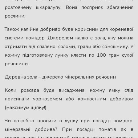
розтовчену шкаралупу. Вона посприяє збагачення
рослини.
Також калійне добриво буде корисним для кореневої
системи помідор. Джерелом калію є зола, яку можна
отримати від спаленої соломи, трави або соняшнику. У
кожну підготовлену лунку класти по 100 грам сухої
речовини.
Деревна зола – джерело мінеральних речовин
Коли розсада буде висаджена, кожну ямку слід
присипати чорноземом або компостним добривом
(максимум щіпку!).
Чи потрібно вносити в лунку при посадці помідор,
мінеральні добрива? При посадці томатів як в
теплицю, так і у відкритий грунт вносити мінеральні