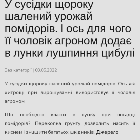
У сусідки щороку
шалений урожай
помідорів. І ось для чого
її чоловік агроном додає
в лунки лушпиння цибулі
Без категорії
|
03.05.2022
У сусідки щороку шалений урожай помідорів. Ось які
хитрощі при вирощуванні використовує її чоловік
агроном.
Що необхідно класти в лунку при посадці
помідорів? Перекопка грунту дозволить насить її
киснем і знuщити багатьох шкiдників.
Джерело