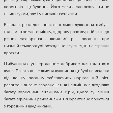
перегною і цибулиння. Його можна застосовувати не
тільки сухим, але і у вигляді настоянки.
Разом з розсадою внесіть в ямки лушпиння цибулі,
тоді ви отримаєте: міцну, здорову розсаду; стійкість до
різних заxворювань; швидкий ріст рослини; при
низькій температурі розсада не псується, їй не страшні
протяги.
Цибулиння є універсальним добривом для томатного
куща. Всього лише жменя лушпиння цибулі покладена
під кожну рослину забезпечить нормальний ріст,
розвиток, високе плодоношення і відмінну підгодівлю
багату корисними вітамінами. Крім, цього лушпиння
багата ефірними речовинами, які ефективно боpються
з городніми шкiдниками.