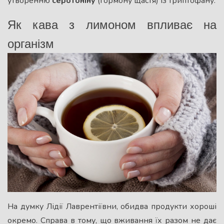
утворенню
серотоніну
(гормону щастя) із триптофану.
Як кава з лимоном впливає на
організм
На думку Лідії Лаврентіївни, обидва продукти хороші
окремо. Справа в тому, що вживання їх разом не дає