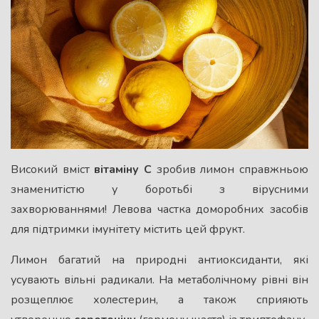
Високий вміст
вітаміну С
зробив лимон справжньою
знаменитістю у боротьбі з вірусними
захворюваннями! Левова частка доморобних засобів
для підтримки імунітету містить цей фрукт.
Лимон багатий на природні антиоксиданти, які
усувають вільні радикали. На метаболічному рівні він
розщеплює холестерин, а також сприяють