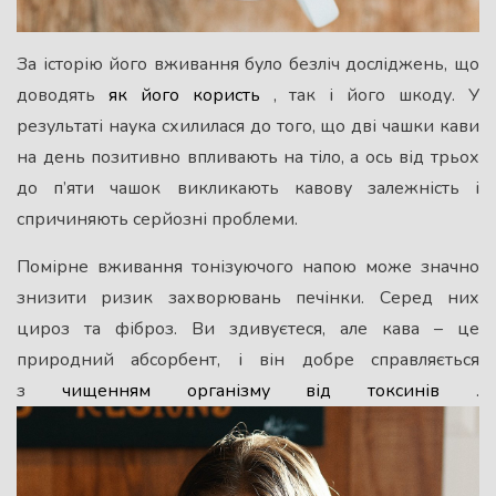
За історію його вживання було безліч досліджень, що
доводять
як його користь
, так і його шкоду. У
результаті наука схилилася до того, що дві чашки кави
на день позитивно впливають на тіло, а ось від трьох
до п’яти чашок викликають кавову залежність і
спричиняють серйозні проблеми.
Помірне вживання тонізуючого напою може значно
знизити ризик захворювань печінки. Серед них
цироз та фіброз. Ви здивуєтеся, але кава – це
природний абсорбент, і він добре справляється
з
чищенням організму від токсинів
.