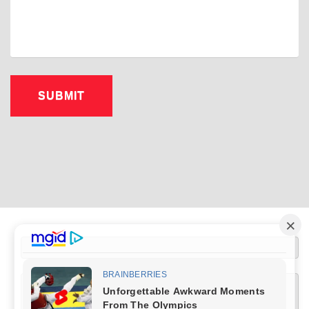
[wptelegram-join-channel link="https://t.me/+XlRMybUOlQUwZDUy" text="Join 