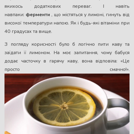
якихось додаткових переваг. І навіть
навпаки:
ферменти
, що містяться у лимоні, гинуть від
високої температури напою. Як і будь-які вітаміни при
40 градусах та вище.
З погляду корисності було б логічно пити каву та
заїдати її лимоном. На моє запитання, чому бабуся
додає часточку в гарячу каву, вона відповіла: «Це
просто смачно!».