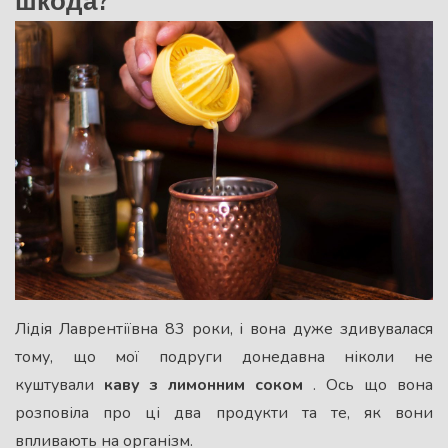
шкода?
Лідія Лаврентіївна 83 роки, і вона дуже здивувалася
тому, що мої подруги донедавна ніколи не
куштували
каву з лимонним соком
. Ось що вона
розповіла про ці два продукти та те, як вони
впливають на організм.