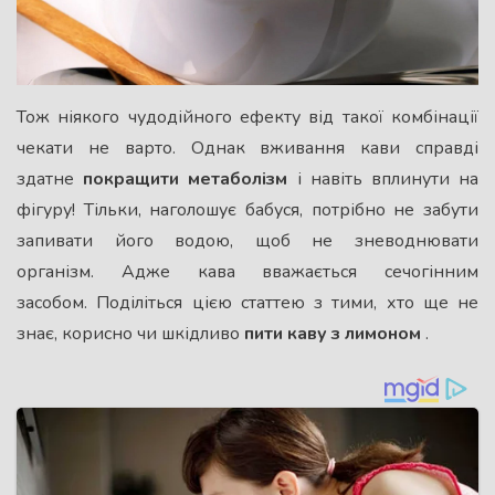
Тож ніякого чудодійного ефекту від такої комбінації
чекати не варто. Однак вживання кави справді
здатне
покращити метаболізм
і навіть вплинути на
фігуру! Тільки, наголошує бабуся, потрібно не забути
запивати його водою, щоб не зневоднювати
організм. Адже кава вважається сечогінним
засобом. Поділіться цією статтею з тими, хто ще не
знає, корисно чи шкідливо
пити каву з лимоном
.