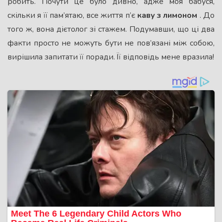
робить. Почути це було дивно, адже моя бабуся,
скільки я її пам’ятаю, все життя п’є
каву з лимоном
. До
того ж, вона дієтолог зі стажем. Подумавши, що ці два
факти просто не можуть бути не пов’язані між собою,
вирішила запитати її поради. Її відповідь мене вразила!