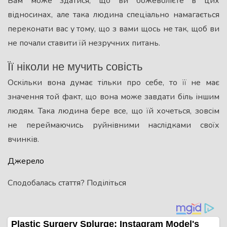
Вам може здатися, що ви божеволієте в цих
відносинах, але така людина спеціально намагається
переконати вас у тому, що з вами щось не так, щоб ви
не почали ставити їй незручних питань.
Її ніколи не мучить совість
Оскільки вона думає тільки про себе, то її не має
значення той факт, що вона може завдати біль іншим
людям. Така людина бере все, що їй хочеться, зовсім
не переймаючись руйнівними наслідками своїх
вчинків.
Джерело
Сподобалась стаття? Поділіться