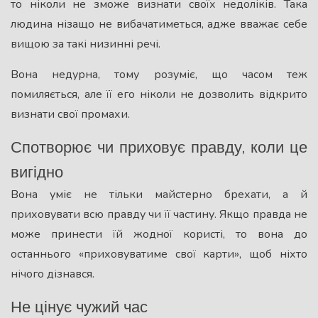
то ніколи не зможе визнати своїх недоліків. Така
людина нізащо не вибачатиметься, адже вважає себе
вищою за такі низинні речі.
Вона недурна, тому розуміє, що часом теж
помиляється, але її его ніколи не дозволить відкрито
визнати свої промахи.
Спотворює чи приховує правду, коли це
вигідно
Вона уміє не тільки майстерно брехати, а й
приховувати всю правду чи її частину. Якщо правда не
може принести їй жодної користі, то вона до
останнього «приховуватиме свої карти», щоб ніхто
нічого дізнався.
Не цінує чужий час