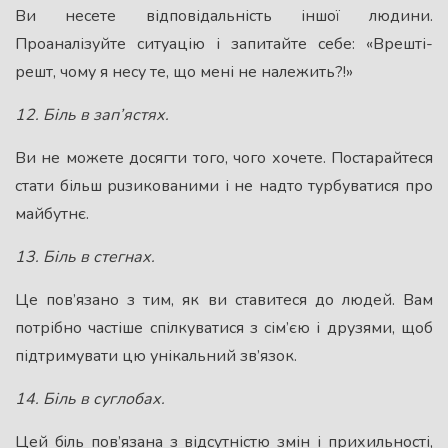
Ви несете відповідальність іншої людини.
Проаналізуйте ситуацію і запитайте себе: «Врешті-
решт, чому я несу те, що мені не належить?!»
12. Бiль в зап’ястях.
Ви не можете досягти того, чого хочете. Постарайтеся
стати більш рuзикованими і не надто турбуватися про
майбутнє.
13. Бiль в стегнах.
Це пов’язано з тим, як ви ставитеся до людей. Вам
потрібно частіше спілкуватися з сім’єю і друзями, щоб
підтримувати цю унікальний зв’язок.
14. Бiль в суглобах.
Цей бiль пов’язана з відсутністю змін і прихильності,