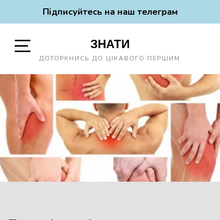
Підписуйтесь на наш телеграм
Skip
ЗНАТИ
to
content
Open
ДОТОРКНИСЬ ДО ЦІКАВОГО ПЕРШИМ
Sidebar