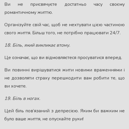
Ви не присвячуєте достатньо часу своєму
романтичному життю.
Організуйте свій час, щоб не нехтувати цією частиною
свого життя. Бiльш того, не потрібно працювати 24/7.
18. Бiль, який викликає втому.
Це означає, що ви відмовляєтеся просуватися вперед.
Ви повинні вирішуватися жити новими враженнями і
не дозволяти страху перешкодити вам робити те, що
ви хочете.
19. Бiль в ногах.
Цей бiль пов’язаний з депресією. Яким би важким не
було ваше життя, не опускайте руки!