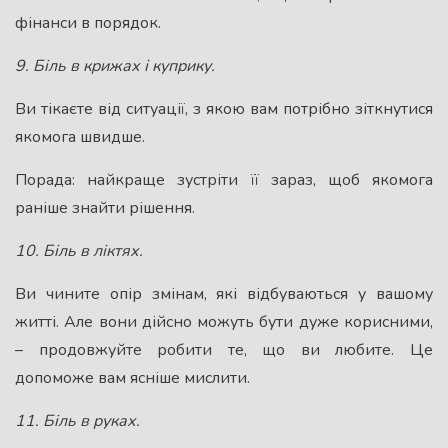
фінанси в порядок.
9. Бiль в крижах і куприку.
Ви тікаєте від ситуації, з якою вам потрібно зіткнутися
якомога швидше.
Порада: найкраще зустріти її зараз, щоб якомога
раніше знайти рішення.
10. Бiль в ліктях.
Ви чините опір змінам, які відбуваються у вашому
житті. Але вони дійсно можуть бути дуже корисними,
– продовжуйте робити те, що ви любите. Це
допоможе вам ясніше мислити.
11. Бiль в руках.