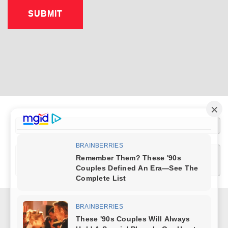
[wptelegram-join-channel link="https://t.me/+XlRMybUOlQUwZDUy" text="Join 