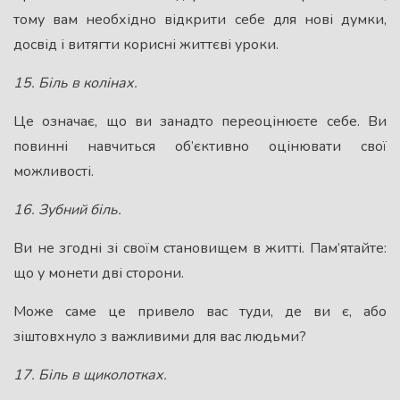
тому вам необхідно відкрити себе для нові думки,
досвід і витягти корисні життєві уроки.
15. Бiль в колінах.
Це означає, що ви занадто переоцінюєте себе. Ви
повинні навчиться об’єктивно оцінювати свої
можливості.
16. Зубний бiль.
Ви не згодні зі своїм становищем в житті. Пам’ятайте:
що у монети дві сторони.
Може саме це привело вас туди, де ви є, або
зіштовхнуло з важливими для вас людьми?
17. Бiль в щиколотках.